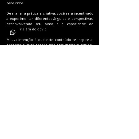
cada cena.
De maneira prática e criativa, você será incentivado
a experimentar diferentes ângulos e perspectivas,
desenvolvendo seu olhar e a capacidade de
enxergar além do óbvio.
Minha intenção é que este conteúdo te inspire a
observar e criar. Espero que esse material seja útil
e que te traga o conhecimento que você tanto
deseja!