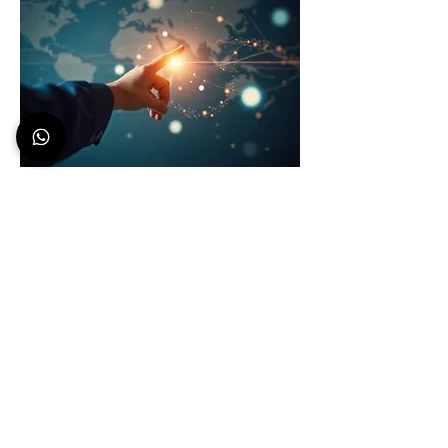
03.
Pacote de Orientação
Especializada
Tenha acesso ao conhecimento e
experiência de nossos especialistas
para guiar suas decisões. Oferecemos
insights valiosos e estratégias para
superar obstáculos e alcançar seus
objetivos. Obtenha o suporte necessário
para avançar com confiança.
Mostrar mais