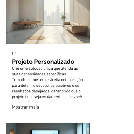
01.
Projeto Personalizado
Crie uma solução única que atenda às
suas necessidades específicas.
Trabalharemos em estreita colaboração
para definir o escopo, os objetivos e os
resultados desejados, garantindo que o
projeto final seja exatamente o que você
imagina. Este serviço é ideal para quem
Mostrar mais
busca algo fora do comum.